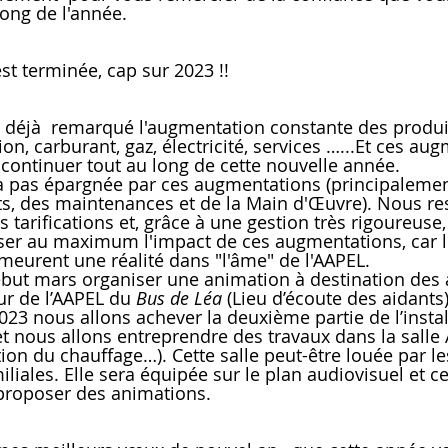
ong de l'année.
est terminée, cap sur 2023 !!
ion, carburant, gaz, électricité, services …...Et ces au
ontinuer tout au long de cette nouvelle année.
s, des maintenances et de la Main d'Œuvre). Nous res
s tarifications et, grâce à une gestion très rigoureuse
ser au maximum l'impact de ces augmentations, car l
emeurent une réalité dans "l'âme" de l'AAPEL.
ur de l’AAPEL du 
Bus de Léa
 (Lieu d’écoute des aidants).
023 nous allons achever la deuxième partie de l’instal
t nous allons entreprendre des travaux dans la salle 
tion du chauffage…). Cette salle peut-être louée par l
iliales. Elle sera équipée sur le plan audiovisuel et c
proposer des animations.