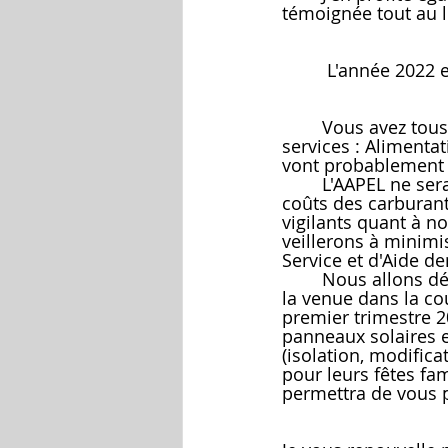
témoignée tout au l
	 L'année 2022 
	Vous avez tous déjà  remarqué l'augmentation constante des produits et des 
services : Alimentat
vont probablement c
	L'AAPEL ne sera pas épargnée par ces augmentations (principalement dues aux 
coûts des carburant
vigilants quant à no
veillerons à minimi
Service et d'Aide d
	Nous allons début mars organiser une animation à destination des aidants avec 
la venue dans la co
premier trimestre 2
panneaux solaires e
(isolation, modifica
pour leurs fêtes fam
permettra de vous 