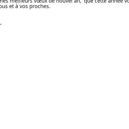
mes meilleurs vœux de nouvel an,  que cette année v
vous et à vos proches.
L