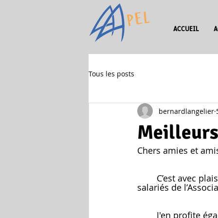
ACCUEIL
A
Tous les posts
bernardlangelier
Meilleur
Chers amies et ami
	C’est avec plaisir que je vous adresse, au nom du Conseil d’Administration et des 
salariés de l’Assoc
	J'en profite également  pour vous remercier de la confiance que vous nous avez 